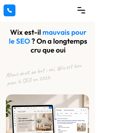
Wix est-il
mauvais pour
le SEO
?
On a longtemps
cru que oui
Allons droit au but : oui,
Wix est bon
pour le SEO en 2026.