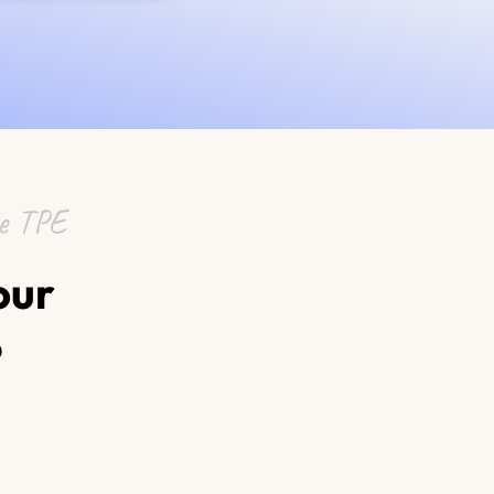
ne TPE
our
?