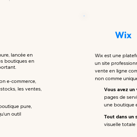
Wix
ure, lancée en
Wix est une plate
es boutiques en
un site profession
ortant.
vente en ligne com
non comme unique 
tion e-commerce,
 stocks, les ventes,
Vous avez un v
pages de servi
une boutique e
boutique pure,
u’un outil
Tout dans un s
visuelle totale