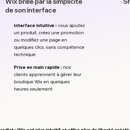
Wix brille par la simplicité
Sh
de son interface
Interface intuitive :
vous ajoutez
un produit, créez une promotion
ou modifiez une page en
quelques clics, sans compétence
technique.
Prise en main rapide :
nos
clients apprennent à gérer leur
boutique Wix en quelques
heures seulement.
erdict : Wix est plus intuitif et offre plus de liberté créati