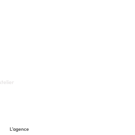
nte
Référencement & Google Ads
Atelier
tes sur-mesure, sans limites.
L'agence