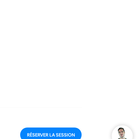
Notre agence
Nos experts Wix
Partenariat avec Wix
Parrainage & partenariats
Rejoindre l'équipe
Contact
?
RÉSERVER LA SESSION