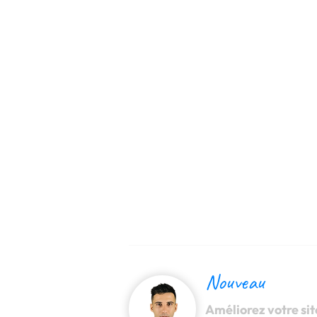
Création de site Wix
Art
Référencement & Google Ads
Thé
PM
GEO & ChatGPT
Tar
Nouveau
Améliorez votre sit