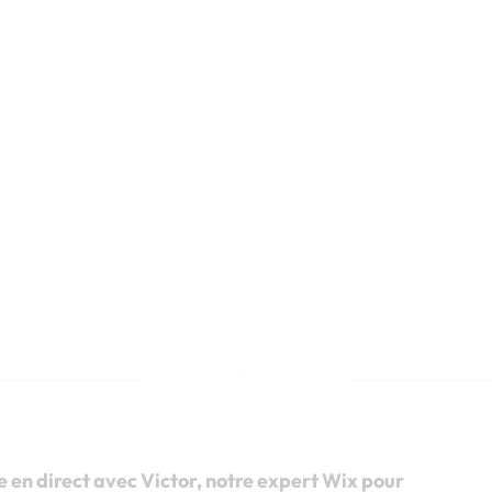
isans
Notre méthode
Pourquoi Wix ?
rapeutes & coachs
E & e-commerce
Wix vs WordPress
Wix vs Shopify
ifs
Wix vs Squarespace
Wix est-il mauvais pour le SEO ?
Pourquoi votre site ne génère pas
Combien rapporte un site optimisé 
FAQ
Blog
149€
e en direct avec Victor, notre expert Wix pour