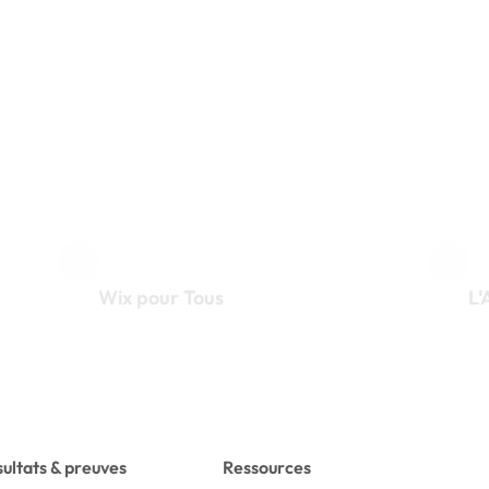
Création & Refo
Wix pour Tous
L'
Sites et templates abordables.
Si
ultats & preuves
Ressources