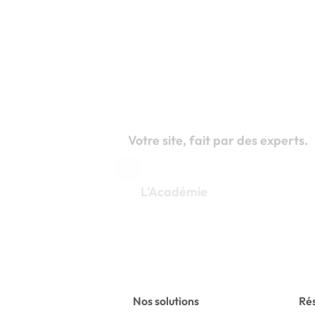
Votre site, fait par des experts.
L'Académie
Apprenez à le faire vous-même.
Nos solutions
Rés